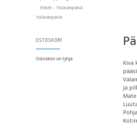
Enkeli – Ystävänpäivä
Ystävänpäivä
Pä
OSTOSKORI
Ostoskori on tyhjä.
Kiva 
pääsi
Valam
ja pi
Mater
Luuta
Pohja
Kotim