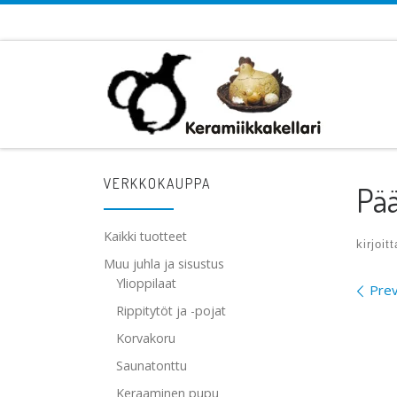
Skip to content
VERKKOKAUPPA
Pää
Kaikki tuotteet
kirjoit
Muu juhla ja sisustus
Ylioppilaat
Ima
Prev
Rippitytöt ja -pojat
Korvakoru
Saunatonttu
Keraaminen pupu