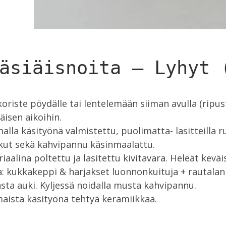
äsiäisnoita – Lyhyt 
koriste pöydälle tai lentelemään siiman avulla (rip
äisen aikoihin.
alla käsityönä valmistettu, puolimatta- lasitteilla r
lkut sekä kahvipannu käsinmaalattu.
iaalina poltettu ja lasitettu kivitavara. Heleät keväis
: kukkakeppi & harjakset luonnonkuituja + rautalank
sta auki. Kyljessä noidalla musta kahvipannu.
aista käsityönä tehtyä keramiikkaa.