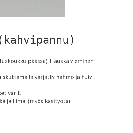
(kahvipannu)
ustuskoukku päässä). Hauska vieminen
uiskuttamalla värjätty hahmo ja huivi,
et värit.
a ja liima. (myös käsityötä)