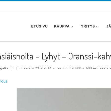
ETUSIVU
KAUPPA
YRITYS
J
siäisnoita – Lyhyt – Oranssi-ka
tajalta
jiri
|
Julkaistu
23.9.2014
-
resoluutiot
600 × 600
in
Pääsiäis
ges navigation
ious