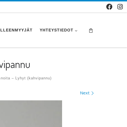
ÄLLEENMYYJÄT
YHTEYSTIEDOT
hvipannu
noita – Lyhyt (kahvipannu)
Next