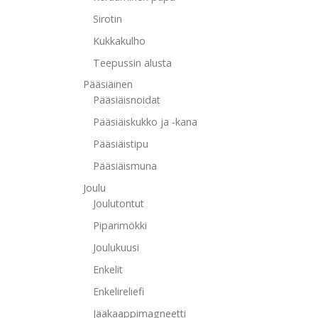
Sirotin
Kukkakulho
Teepussin alusta
Pääsiäinen
Pääsiäisnoidat
Pääsiäiskukko ja -kana
Pääsiäistipu
Pääsiäismuna
Joulu
Joulutontut
Piparimökki
Joulukuusi
Enkelit
Enkelireliefi
Jääkaappimagneetti