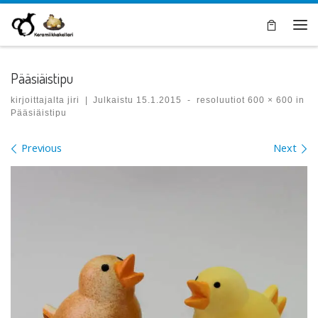
Skip to content
Val
Pääsiäistipu
kirjoittajalta
jiri
|
Julkaistu
15.1.2015
-
resoluutiot
600 × 600
in
Pääsiäistipu
Images navigation
Previous
Next