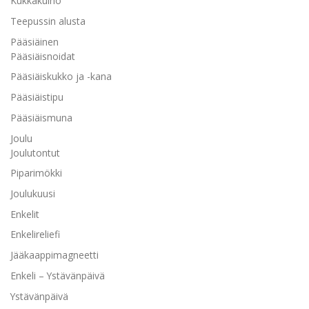
Kukkakulho
Teepussin alusta
Pääsiäinen
Pääsiäisnoidat
Pääsiäiskukko ja -kana
Pääsiäistipu
Pääsiäismuna
Joulu
Joulutontut
Piparimökki
Joulukuusi
Enkelit
Enkelireliefi
Jääkaappimagneetti
Enkeli – Ystävänpäivä
Ystävänpäivä