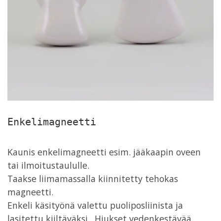
Enkelimagneetti
Kaunis enkelimagneetti esim. jääkaapin oveen
tai ilmoitustaululle.
Taakse liimamassalla kiinnitetty tehokas
magneetti.
Enkeli käsityönä valettu puoliposliinista ja
lasitettu kiiltäväksi . Hiukset vedenkestävää