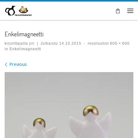
Skip to content
Val
Enkelimagneetti
kirjoittajalta
jiri
|
Julkaistu
14.10.2015
-
resoluutiot
600 × 600
in
Enkelimagneetti
Images navigation
Previous