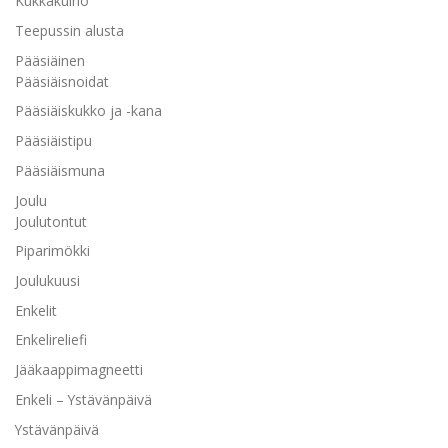
Kukkakulho
Teepussin alusta
Pääsiäinen
Pääsiäisnoidat
Pääsiäiskukko ja -kana
Pääsiäistipu
Pääsiäismuna
Joulu
Joulutontut
Piparimökki
Joulukuusi
Enkelit
Enkelireliefi
Jääkaappimagneetti
Enkeli – Ystävänpäivä
Ystävänpäivä