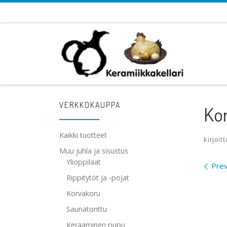
Skip to content
VERKKOKAUPPA
Kor
Kaikki tuotteet
kirjoit
Muu juhla ja sisustus
Ylioppilaat
Ima
Prev
Rippitytöt ja -pojat
Korvakoru
Saunatonttu
Keraaminen pupu