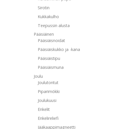
Sirotin
Kukkakulho
Teepussin alusta
Pääsiäinen
Pääsiäisnoidat
Pääsiäiskukko ja -kana
Pääsiäistipu
Pääsiäismuna
Joulu
Joulutontut
Piparimökki
Joulukuusi
Enkelit
Enkelireliefi
Jääkaappimagneetti