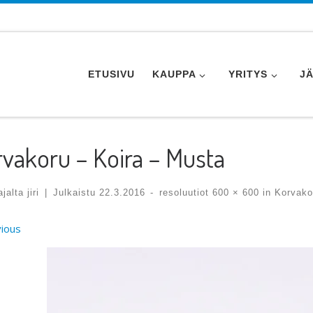
ETUSIVU
KAUPPA
YRITYS
J
vakoru – Koira – Musta
tajalta
jiri
|
Julkaistu
22.3.2016
-
resoluutiot
600 × 600
in
Korvako
ges navigation
ious