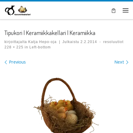
Skip to content
Val
Tipukori | Keramiikkakellari | Keramiikka
kirjoittajalta
Katja Hepo-oja
|
Julkaistu
2.2.2014
-
resoluutiot
228 × 225
in
Left-bottom
Images navigation
Previous
Next