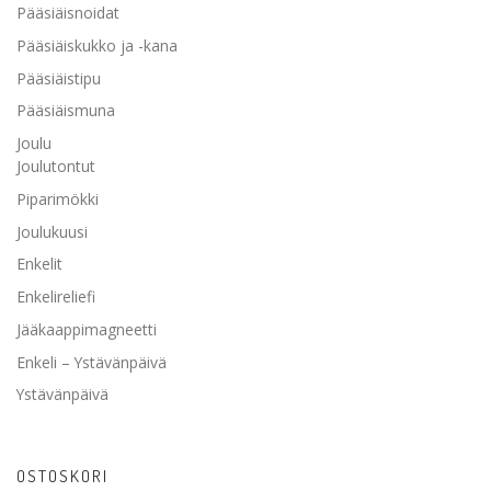
Pääsiäisnoidat
Pääsiäiskukko ja -kana
Pääsiäistipu
Pääsiäismuna
Joulu
Joulutontut
Piparimökki
Joulukuusi
Enkelit
Enkelireliefi
Jääkaappimagneetti
Enkeli – Ystävänpäivä
Ystävänpäivä
OSTOSKORI