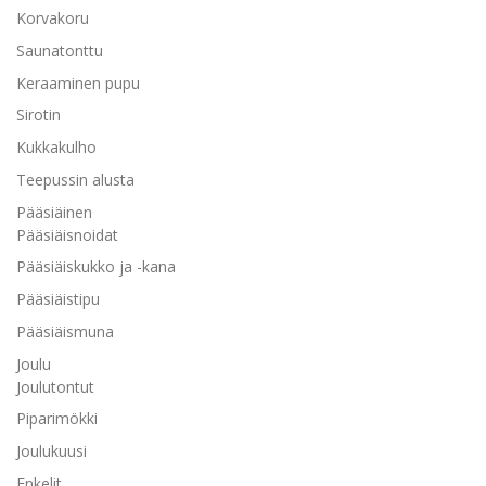
Korvakoru
Saunatonttu
Keraaminen pupu
Sirotin
Kukkakulho
Teepussin alusta
Pääsiäinen
Pääsiäisnoidat
Pääsiäiskukko ja -kana
Pääsiäistipu
Pääsiäismuna
Joulu
Joulutontut
Piparimökki
Joulukuusi
Enkelit