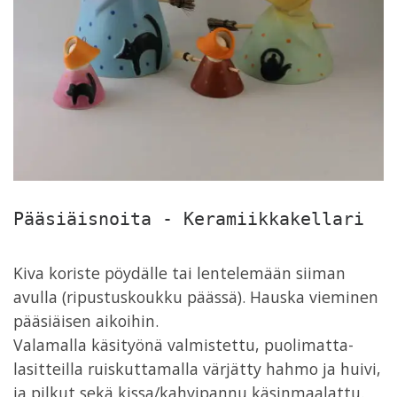
Pääsiäisnoita - Keramiikkakellari
Kiva koriste pöydälle tai lentelemään siiman
avulla (ripustuskoukku päässä). Hauska vieminen
pääsiäisen aikoihin.
Valamalla käsityönä valmistettu, puolimatta-
lasitteilla ruiskuttamalla värjätty hahmo ja huivi,
ja pilkut sekä kissa/kahvipannu käsinmaalattu.