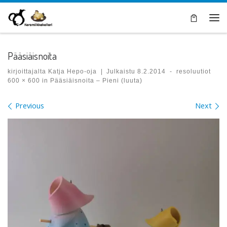
Skip to content
Val
Pääsiäisnoita
kirjoittajalta
Katja Hepo-oja
|
Julkaistu
8.2.2014
-
resoluutiot
600 × 600
in
Pääsiäisnoita – Pieni (luuta)
Images navigation
Previous
Next