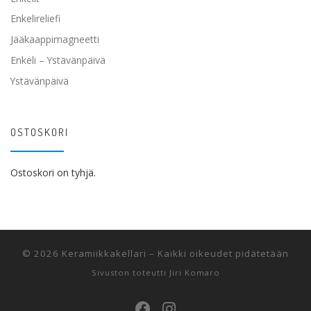
Enkelireliefi
Jääkaappimagneetti
Enkeli – Ystävänpäivä
Ystävänpäivä
OSTOSKORI
Ostoskori on tyhjä.
© 2026
Keramiikkakellari
–
Kaikki oikeudet pidätetään
Sivuston toteutti
Jiri Komaro