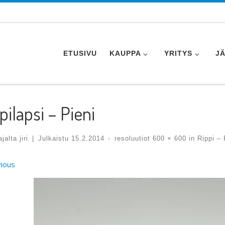
ETUSIVU
KAUPPA
YRITYS
J
pilapsi – Pieni
tajalta
jiri
|
Julkaistu
15.2.2014
-
resoluutiot
600 × 600
in
Rippi – 
ges navigation
ious