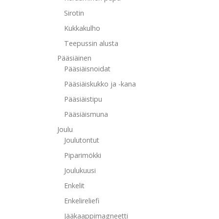
Sirotin
Kukkakulho
Teepussin alusta
Pääsiäinen
Pääsiäisnoidat
Pääsiäiskukko ja -kana
Pääsiäistipu
Pääsiäismuna
Joulu
Joulutontut
Piparimökki
Joulukuusi
Enkelit
Enkelireliefi
Jääkaappimagneetti