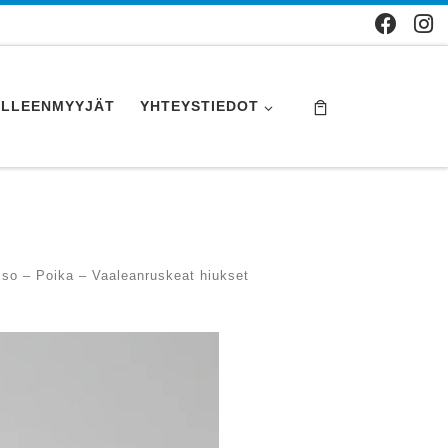
ÄLLEENMYYJÄT
YHTEYSTIEDOT
Iso – Poika – Vaaleanruskeat hiukset