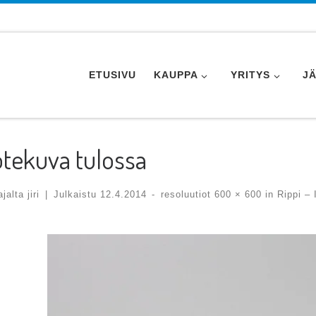
ETUSIVU
KAUPPA
YRITYS
J
tekuva tulossa
tajalta
jiri
|
Julkaistu
12.4.2014
-
resoluutiot
600 × 600
in
Rippi – 
ges navigation