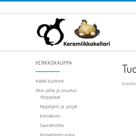
Skip to content
VERKKOKAUPPA
Tuo
Kaikki tuotteet
kirjoit
Muu juhla ja sisustus
Ylioppilaat
Ima
Rippitytöt ja -pojat
Korvakoru
Saunatonttu
Keraaminen pupu