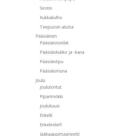
Sirotin
Kukkakulho
Teepussin alusta
Pääsiäinen
Pääsiäisnoidat
Pääsiäiskukko ja -kana
Pääsiäistipu
Pääsiäismuna
Joulu
Joulutontut
Piparimökki
Joulukuusi
Enkelit
Enkelireliefi
Jääkaappimagneetti