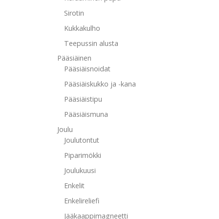
Sirotin
Kukkakulho
Teepussin alusta
Pääsiäinen
Pääsiäisnoidat
Pääsiäiskukko ja -kana
Pääsiäistipu
Pääsiäismuna
Joulu
Joulutontut
Piparimökki
Joulukuusi
Enkelit
Enkelireliefi
Jääkaappimagneetti