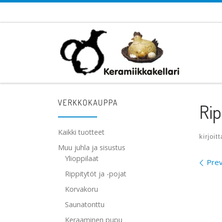
Skip to content
VERKKOKAUPPA
Rip
Kaikki tuotteet
kirjoit
Muu juhla ja sisustus
Ylioppilaat
Ima
Prev
Rippitytöt ja -pojat
Korvakoru
Saunatonttu
Keraaminen pupu