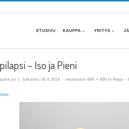
ETUSIVU
KAUPPA
YRITYS
J
pilapsi – Iso ja Pieni
tajalta
jiri
|
Julkaistu
16.4.2014
-
resoluutiot
600 × 600
in
Rippi – 
ges navigation
ious