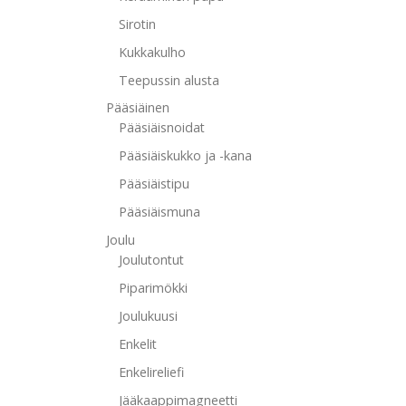
Sirotin
Kukkakulho
Teepussin alusta
Pääsiäinen
Pääsiäisnoidat
Pääsiäiskukko ja -kana
Pääsiäistipu
Pääsiäismuna
Joulu
Joulutontut
Piparimökki
Joulukuusi
Enkelit
Enkelireliefi
Jääkaappimagneetti