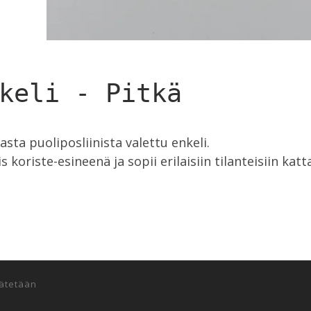
keli - Pitkä
asta puoliposliinista valettu enkeli.
s koriste-esineenä ja sopii erilaisiin tilanteisiin katt
dätetään