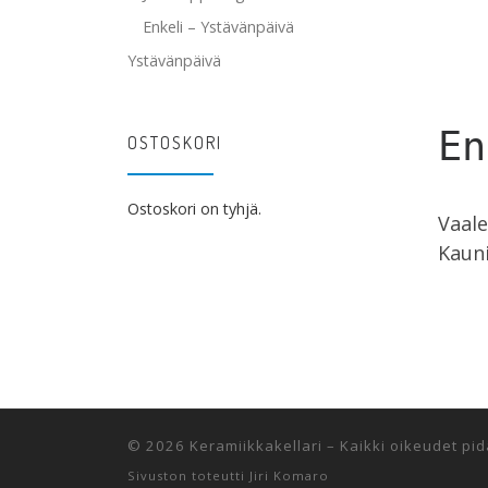
Enkeli – Ystävänpäivä
Ystävänpäivä
En
OSTOSKORI
Ostoskori on tyhjä.
Vaale
Kauni
© 2026
Keramiikkakellari
–
Kaikki oikeudet pi
Sivuston toteutti
Jiri Komaro