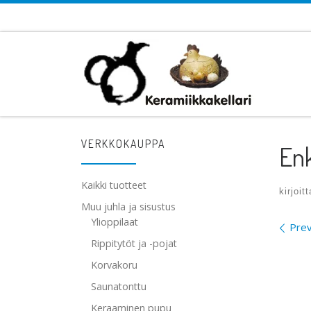
Skip to content
VERKKOKAUPPA
Enk
Kaikki tuotteet
kirjoit
Muu juhla ja sisustus
Ylioppilaat
Ima
Prev
Rippitytöt ja -pojat
Korvakoru
Saunatonttu
Keraaminen pupu