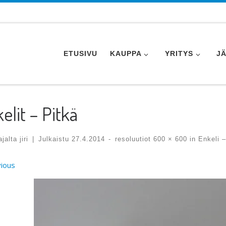
ETUSIVU
KAUPPA
YRITYS
J
elit – Pitkä
tajalta
jiri
|
Julkaistu
27.4.2014
-
resoluutiot
600 × 600
in
Enkeli –
ges navigation
ious