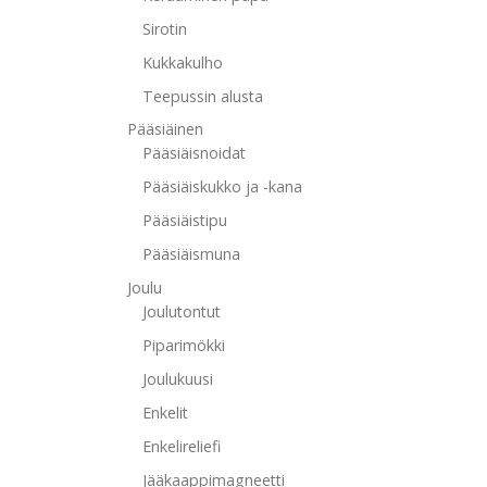
Sirotin
Kukkakulho
Teepussin alusta
Pääsiäinen
Pääsiäisnoidat
Pääsiäiskukko ja -kana
Pääsiäistipu
Pääsiäismuna
Joulu
Joulutontut
Piparimökki
Joulukuusi
Enkelit
Enkelireliefi
Jääkaappimagneetti