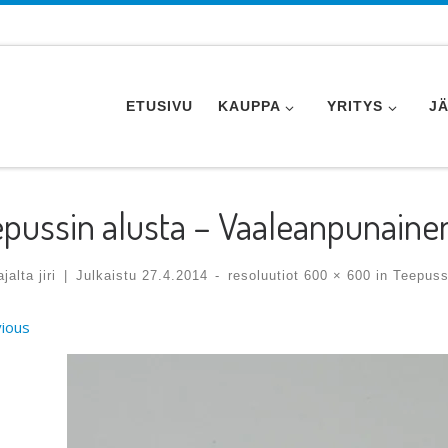
ETUSIVU
KAUPPA
YRITYS
J
pussin alusta – Vaaleanpunaine
tajalta
jiri
|
Julkaistu
27.4.2014
-
resoluutiot
600 × 600
in
Teepussi
ges navigation
ious