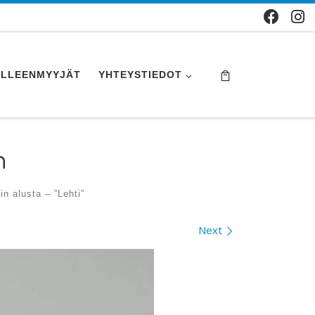
ÄLLEENMYYJÄT
YHTEYSTIEDOT
n
n alusta – ”Lehti”
Next