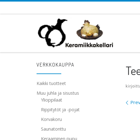
Skip to content
VERKKOKAUPPA
Tee
Kaikki tuotteet
kirjoit
Muu juhla ja sisustus
Ylioppilaat
Ima
Prev
Rippitytöt ja -pojat
Korvakoru
Saunatonttu
Keraaminen pupu