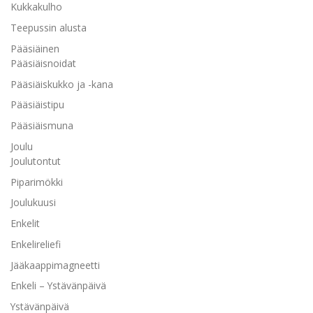
Kukkakulho
Teepussin alusta
Pääsiäinen
Pääsiäisnoidat
Pääsiäiskukko ja -kana
Pääsiäistipu
Pääsiäismuna
Joulu
Joulutontut
Piparimökki
Joulukuusi
Enkelit
Enkelireliefi
Jääkaappimagneetti
Enkeli – Ystävänpäivä
Ystävänpäivä