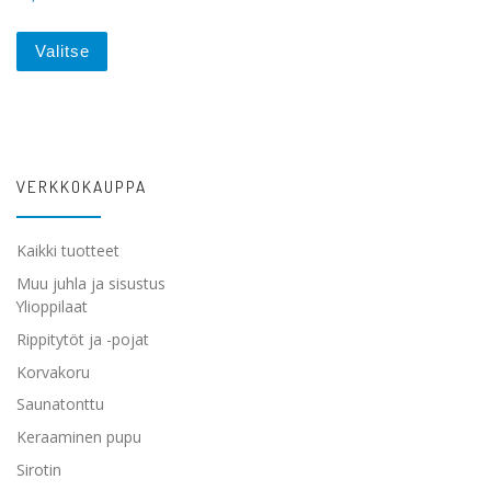
Tällä tuotteella on useampi muunnelma. Voit tehdä va
Valitse
VERKKOKAUPPA
Kaikki tuotteet
Muu juhla ja sisustus
Ylioppilaat
Rippitytöt ja -pojat
Korvakoru
Saunatonttu
Keraaminen pupu
Sirotin