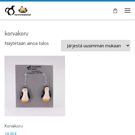
Skip to content
Val
korvakoru
Näytetään ainoa tulos
Korvakoru
14,00
€