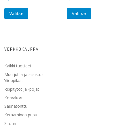
Tällä tuotteella on useampi muunnelma. Voit tehdä va
Tällä tuotteella on 
Valitse
Valitse
VERKKOKAUPPA
Kaikki tuotteet
Muu juhla ja sisustus
Ylioppilaat
Rippitytöt ja -pojat
Korvakoru
Saunatonttu
Keraaminen pupu
Sirotin