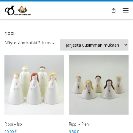
Skip to content
Val
rippi
Sorted by latest
Näytetään kaikki 2 tulosta
Rippi – Iso
Rippi – Pieni
20,00
€
9,50
€