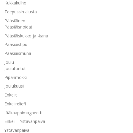
Kukkakulho
Teepussin alusta
Pääsiäinen
Pääsiäisnoidat
Pääsiäiskukko ja -kana
Pääsiäistipu
Pääsiäismuna
Joulu
Joulutontut
Piparimökki
Joulukuusi
Enkelit
Enkelireliefi
Jääkaappimagneetti
Enkeli – Ystävänpäivä
Ystävänpäivä