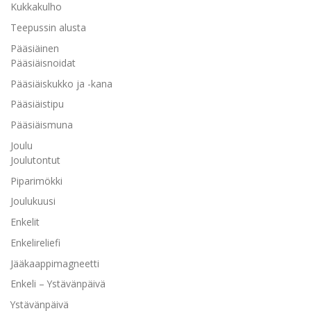
Kukkakulho
Teepussin alusta
Pääsiäinen
Pääsiäisnoidat
Pääsiäiskukko ja -kana
Pääsiäistipu
Pääsiäismuna
Joulu
Joulutontut
Piparimökki
Joulukuusi
Enkelit
Enkelireliefi
Jääkaappimagneetti
Enkeli – Ystävänpäivä
Ystävänpäivä