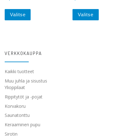
Tällä tuotteella on useampi muunnelma. Voit tehdä va
Tällä tuotteella on 
Valitse
Valitse
VERKKOKAUPPA
Kaikki tuotteet
Muu juhla ja sisustus
Ylioppilaat
Rippitytöt ja -pojat
Korvakoru
Saunatonttu
Keraaminen pupu
Sirotin