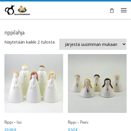
Skip to content
Val
rippilahja
Sorted by latest
Näytetään kaikki 2 tulosta
Rippi – Iso
Rippi – Pieni
20,00
€
9,50
€