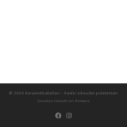
© 2026
Keramiikkakellari
–
Kaikki oikeudet pidätetään
Sivuston toteutti
Jiri Komaro